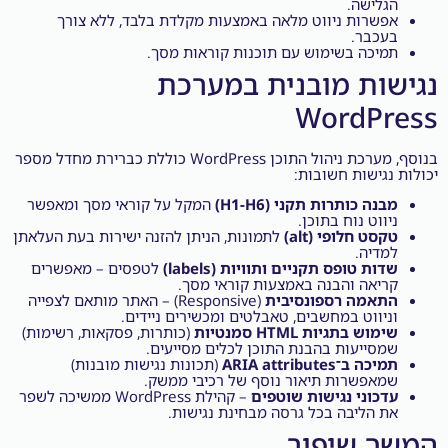
ישה.
רות ניווט מלאה באמצעות מקלדת בלבד, ללא צורך
בר.
כה בשימוש עם תוכנות קוראות מסך.
ת מובנית במערכת
WordP
בנוסף, מערכת ניהול התוכן WordPress כוללת כברירת מחדל מספר
ישות חשובות:
 כותרות תקני (H1-H6)
המקל על קוראי מסך ומאפשר
ט נוח בתוכן.
 חלופי (alt)
לתמונות, הניתן להזנה ישירות בעת העלאתן
יה.
 טופס תקניים ותוויות (labels)
לטפסים – מאפשרים
אה והבנה באמצעות קוראי מסך.
מה רספונסיבית
(Responsive) – האתר מותאם לצפייה
ווט במחשבים, טאבלטים ומכשירים ניידים.
 בתגיות HTML סמנטיות
(כותרות, פסקאות, רשימות)
ייעות בהבנת התוכן לכלים מסייעים.
ARIA attributes
(תכונות נגישות מובנות)
פשרות תיאור נוסף של רכיבי ממשק.
וני נגישות שוטפים
– קהילת WordPress ממשיכה לשפר
הליבה בכל גרסה מבחינת נגישות.
 שיפור